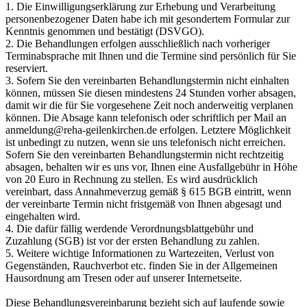
1. Die Einwilligungserklärung zur Erhebung und Verarbeitung
personenbezogener Daten habe ich mit gesondertem Formular zur
Kenntnis genommen und bestätigt (DSVGO).
2. Die Behandlungen erfolgen ausschließlich nach vorheriger
Terminabsprache mit Ihnen und die Termine sind persönlich für Sie
reserviert.
3. Sofern Sie den vereinbarten Behandlungstermin nicht einhalten
können, müssen Sie diesen mindestens 24 Stunden vorher absagen,
damit wir die für Sie vorgesehene Zeit noch anderweitig verplanen
können. Die Absage kann telefonisch oder schriftlich per Mail an
anmeldung@reha-geilenkirchen.de
erfolgen. Letztere Möglichkeit
ist unbedingt zu nutzen, wenn sie uns telefonisch nicht erreichen.
Sofern Sie den vereinbarten Behandlungstermin nicht rechtzeitig
absagen, behalten wir es uns vor, Ihnen eine Ausfallgebühr in Höhe
von 20 Euro in Rechnung zu stellen. Es wird ausdrücklich
vereinbart, dass Annahmeverzug gemäß § 615 BGB eintritt, wenn
der vereinbarte Termin nicht fristgemäß von Ihnen abgesagt und
eingehalten wird.
4. Die dafür fällig werdende Verordnungsblattgebühr und
Zuzahlung (SGB) ist vor der ersten Behandlung zu zahlen.
5. Weitere wichtige Informationen zu Wartezeiten, Verlust von
Gegenständen, Rauchverbot etc. finden Sie in der Allgemeinen
Hausordnung am Tresen oder auf unserer Internetseite.
Diese Behandlungsvereinbarung bezieht sich auf laufende sowie