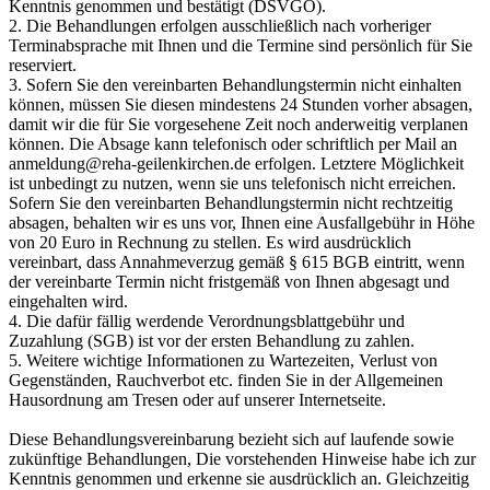
Kenntnis genommen und bestätigt (DSVGO).
2. Die Behandlungen erfolgen ausschließlich nach vorheriger
Terminabsprache mit Ihnen und die Termine sind persönlich für Sie
reserviert.
3. Sofern Sie den vereinbarten Behandlungstermin nicht einhalten
können, müssen Sie diesen mindestens 24 Stunden vorher absagen,
damit wir die für Sie vorgesehene Zeit noch anderweitig verplanen
können. Die Absage kann telefonisch oder schriftlich per Mail an
anmeldung@reha-geilenkirchen.de
erfolgen. Letztere Möglichkeit
ist unbedingt zu nutzen, wenn sie uns telefonisch nicht erreichen.
Sofern Sie den vereinbarten Behandlungstermin nicht rechtzeitig
absagen, behalten wir es uns vor, Ihnen eine Ausfallgebühr in Höhe
von 20 Euro in Rechnung zu stellen. Es wird ausdrücklich
vereinbart, dass Annahmeverzug gemäß § 615 BGB eintritt, wenn
der vereinbarte Termin nicht fristgemäß von Ihnen abgesagt und
eingehalten wird.
4. Die dafür fällig werdende Verordnungsblattgebühr und
Zuzahlung (SGB) ist vor der ersten Behandlung zu zahlen.
5. Weitere wichtige Informationen zu Wartezeiten, Verlust von
Gegenständen, Rauchverbot etc. finden Sie in der Allgemeinen
Hausordnung am Tresen oder auf unserer Internetseite.
Diese Behandlungsvereinbarung bezieht sich auf laufende sowie
zukünftige Behandlungen, Die vorstehenden Hinweise habe ich zur
Kenntnis genommen und erkenne sie ausdrücklich an. Gleichzeitig